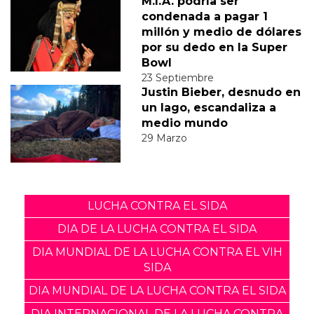
M.I.A. podría ser
condenada a pagar 1
millón y medio de dólares
por su dedo en la Super
Bowl
23 Septiembre
Justin Bieber, desnudo en
un lago, escandaliza a
medio mundo
29 Marzo
LUCHA CONTRA EL SIDA
DIA DE LA LUCHA CONTRA EL SIDA
DIA MUNDIAL DE LA LUCHA CONTRA EL VIH
SIDA
DIA MUNDIAL DE LA LUCHA CONTRA EL SIDA
DIA INTERNACIONAL DE LA LUCHA CONTRA