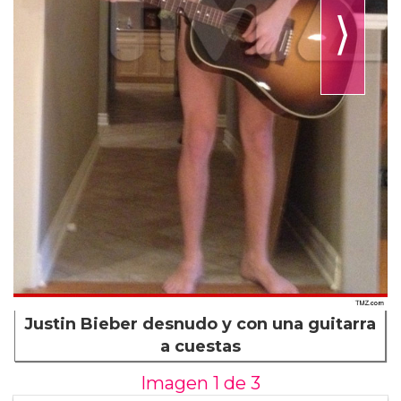
⟩
Justin Bieber desnudo y con una guitarra
a cuestas
Imagen 1 de
3