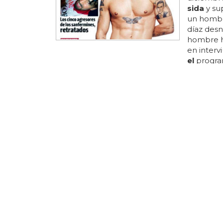
sida
y su
un hombre
díaz des
hombre h
en interv
el
progra
ponen
el
es gratis,
díaz desn
UNCLE MUR
Un rape
el
rapero
querido i
nueva can
veces por
organiza
reacciones
rapeó mur
dababy, q
comentar