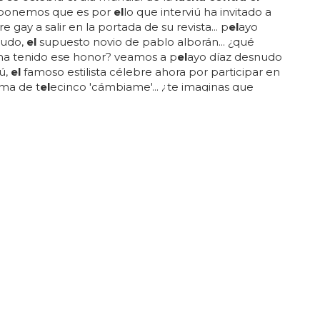
ponemos que es por
el
lo que interviú ha invitado a
 gay a salir en la portada de su revista... p
el
ayo
nudo,
el
supuesto novio de pablo alborán... ¿qué
a tenido ese honor? veamos a p
el
ayo díaz desnudo
iú,
el
famoso estilista célebre ahora por participar en
ma de t
el
ecinco 'cámbiame'... ¿te imaginas que
pene de p
el
ayo desnudo en plena portada? soñar
 queridos lectores... te sorprenderá a ver a p
el
ayo
udo integral en...
DA HA HECHO UNA CANCIÓN LLENA DE ODIO
ro desea la muerte por SIDA a Lil Nas X
 uncle murda predijo asquerosamente que
el
cono gay lil nas x "cogerá
el sida
y morirá" en su
ción "rap up 2021"... dababy se ha disculpado varias
 sus comentarios e incluso se ha reunido con varias
ciones de
lucha contra el sida
a raíz de las
... "lil nas x va a coger
el sida
y morir como eazy-e",
da... murda también se refirió al asediado rapero
ue se enfrentó a una inmensa reacción tras sus
ios despectivos
contra el
colectivo lgbt+ y
el
vih en