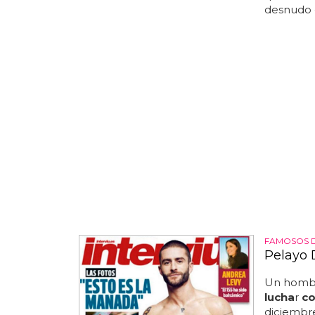
desnudo
FAMOSOS 
Pelayo 
Un hombr
lucha
r
co
diciembre