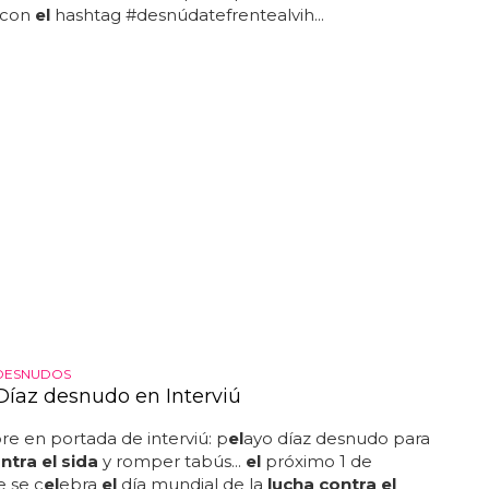
 con
el
hashtag #desnúdatefrentealvih...
DESNUDOS
Díaz desnudo en Interviú
e en portada de interviú: p
el
ayo díaz desnudo para
ntra el sida
y romper tabús...
el
próximo 1 de
 se c
el
ebra
el
día mundial de la
lucha contra el