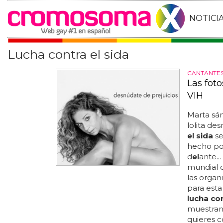
NOTICI
Lucha contra el sida
CANTANTE
Las foto
VIH
Marta sá
lolita de
el sida
se
hecho p
d
el
ante..
mundial 
las orga
para esta 
lucha con
muestran a
quieres c