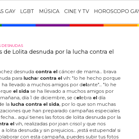
AS GAY
LGBT
MÚSICA
CINE Y TV
HOROSCOPO GA
S DESNUDAS
s de Lolita desnuda por la lucha contra el
nchez desnuda
contra el
cáncer de mama... brava
snuda para
lucha
r
contra el
vih: "lo he hecho porque
 ha llevado a muchos amigos por d
el
ante"... "lo he
orque
el sida
se ha llevado a muchos amigos por
. mañana, día 1 de diciembre, se c
el
ebra
el
día
de la
lucha contra el sida
, por lo que son muchas
nizaciones que han preparado campañas especiales
fecha... aquí tienes las fotos de lolita desnuda por la
tra el
vih, realizadas por joan crisol y que nos
 lolita desnuda y sin prejuicios... ¡está estupenda! si
olaborar con esta campaña, puedes subir tus fotos