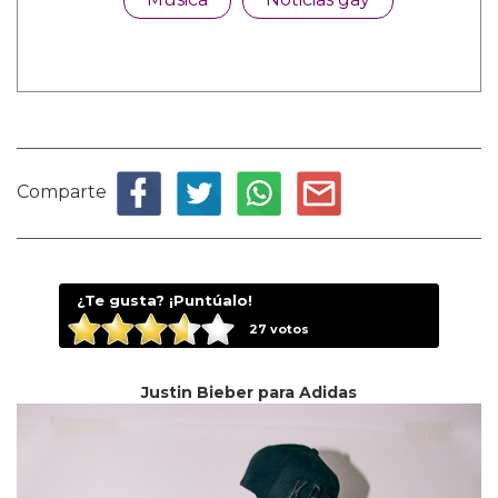
Comparte
¿Te gusta? ¡Puntúalo!
27
votos
Justin Bieber para Adidas