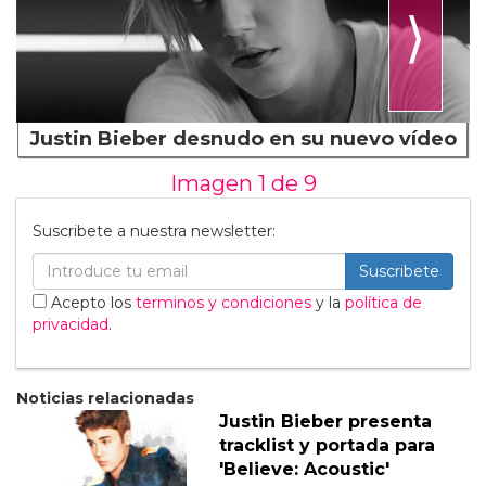
⟩
Justin Bieber desnudo en su nuevo vídeo
Imagen 1 de
9
Suscribete a nuestra newsletter:
Suscribete
Acepto los
terminos y condiciones
y la
política de
privacidad
.
Noticias relacionadas
Justin Bieber presenta
tracklist y portada para
'Believe: Acoustic'