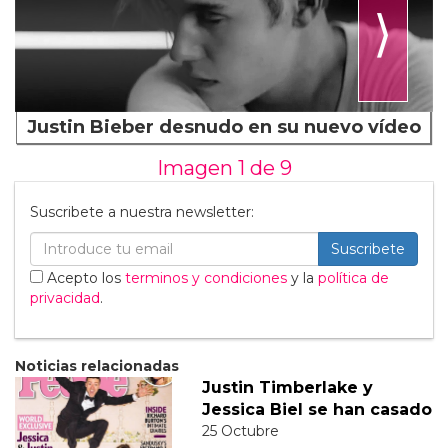
⟩
Justin Bieber desnudo en su nuevo vídeo
Imagen 1 de
9
Suscribete a nuestra newsletter:
Suscribete
Acepto los
terminos y condiciones
y la
política de
privacidad
.
Noticias relacionadas
Justin Timberlake y
Jessica Biel se han casado
25 Octubre