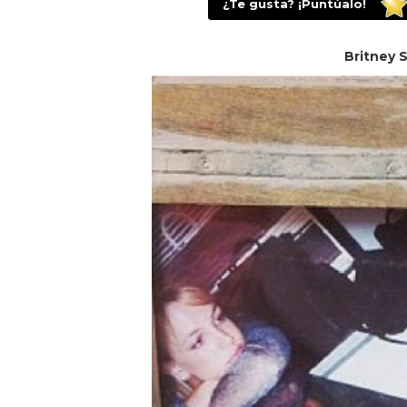
¿Te gusta? ¡Puntúalo!
Britney 