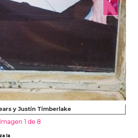
ears y Justin Timberlake
Imagen 1 de
8
za la