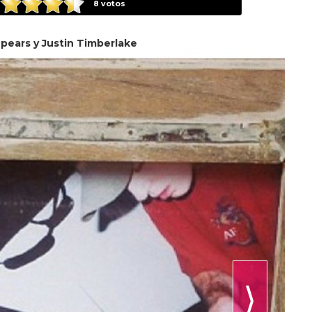
8
votos
Spears y Justin Timberlake
⟩