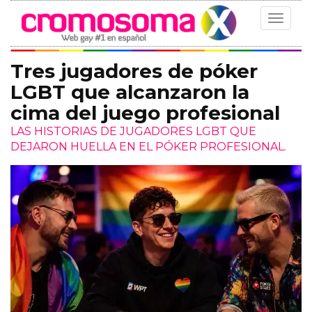
Toggle
navigat
Tres jugadores de póker
LGBT que alcanzaron la
cima del juego profesional
LAS HISTORIAS DE JUGADORES LGBT QUE
DEJARON HUELLA EN EL PÓKER PROFESIONAL.