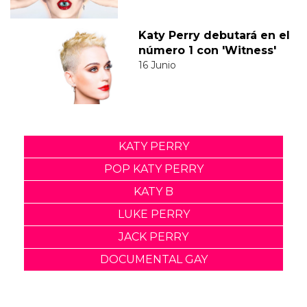
Katy Perry debutará en el
número 1 con 'Witness'
16 Junio
KATY PERRY
POP KATY PERRY
KATY B
LUKE PERRY
JACK PERRY
DOCUMENTAL GAY