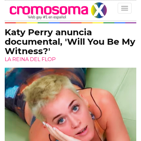
Toggle
navigat
Katy Perry anuncia
documental, 'Will You Be My
Witness?'
LA REINA DEL FLOP