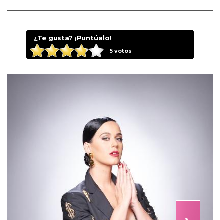
¿Te gusta? ¡Puntúalo!
5
votos