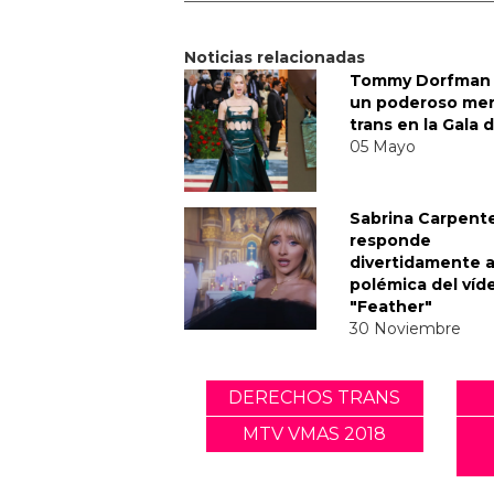
Noticias relacionadas
Tommy Dorfman 
un poderoso me
trans en la Gala 
05 Mayo
Sabrina Carpent
responde
divertidamente a
polémica del víd
"Feather"
30 Noviembre
DERECHOS TRANS
MTV VMAS 2018