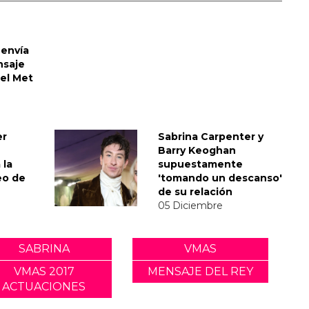
envía
nsaje
del Met
er
Sabrina Carpenter y
Barry Keoghan
 la
supuestamente
eo de
'tomando un descanso'
de su relación
05 Diciembre
SABRINA
VMAS
VMAS 2017
MENSAJE DEL REY
ACTUACIONES