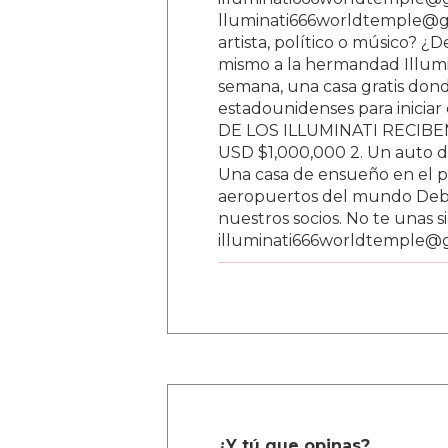
lluminati666worldtemple@gm
artista, político o músico? ¿
mismo a la hermandad Illumi
semana, una casa gratis donde
estadounidenses para inici
DE LOS ILLUMINATI RECIBEN 
USD $1,000,000 2. Un auto d
Una casa de ensueño en el paí
aeropuertos del mundo Debe
nuestros socios. No te unas s
illuminati666worldtemple@
¿Y tú que opinas?