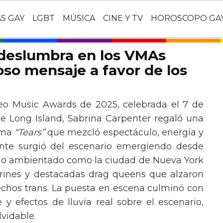
AS GAY
LGBT
MÚSICA
CINE Y TV
HOROSCOPO GA
 deslumbra en los VMAs
so mensaje a favor de los
eo Music Awards de 2025, celebrada el 7 de
e Long Island, Sabrina Carpenter regaló una
ema
“Tears”
que mezcló espectáculo, energía y
tante surgió del escenario emergiendo desde
ario ambientado como la ciudad de Nueva York
rines y destacadas drag queens que alzaron
echos trans. La puesta en escena culminó con
y efectos de lluvia real sobre el escenario,
vidable.