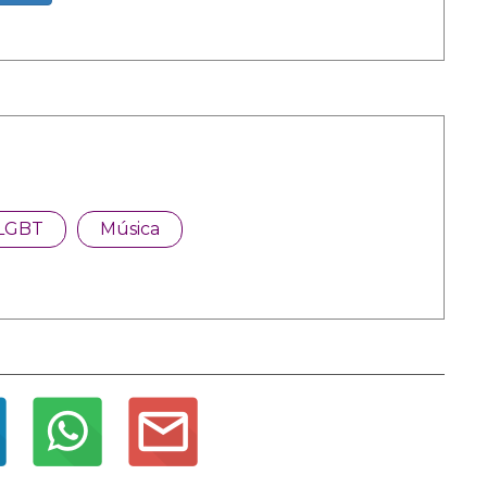
LGBT
Música