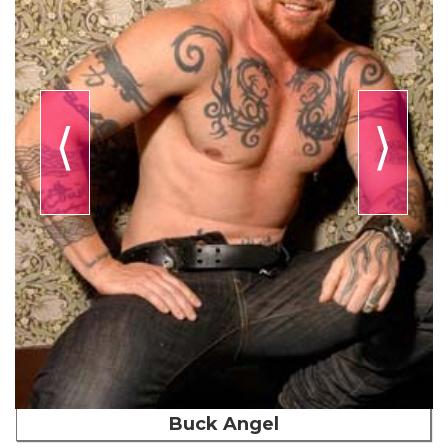
⟨
⟩
Buck Angel