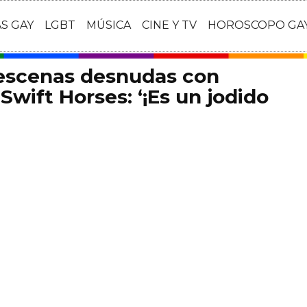
AS GAY
LGBT
MÚSICA
CINE Y TV
HOROSCOPO GA
 escenas desnudas con
Swift Horses: ‘¡Es un jodido