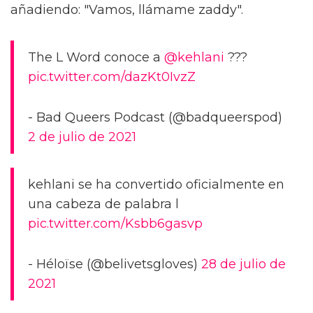
añadiendo: "Vamos, llámame zaddy".
The L Word conoce a
@kehlani
???
pic.twitter.com/dazKt0IvzZ
- Bad Queers Podcast (@badqueerspod)
2 de julio de 2021
kehlani se ha convertido oficialmente en
una cabeza de palabra l
pic.twitter.com/Ksbb6gasvp
- Héloïse (@belivetsgloves)
28 de julio de
2021