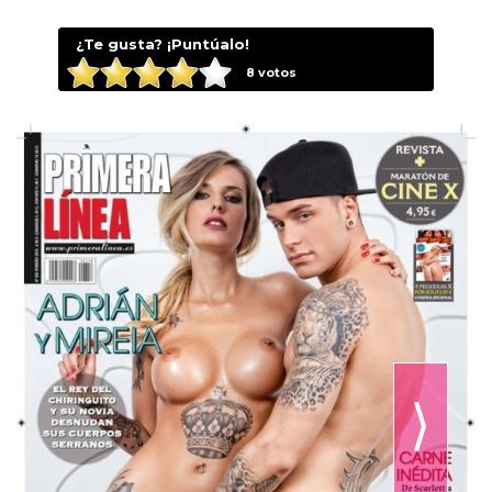
¿Te gusta? ¡Puntúalo!
8
votos
⟩