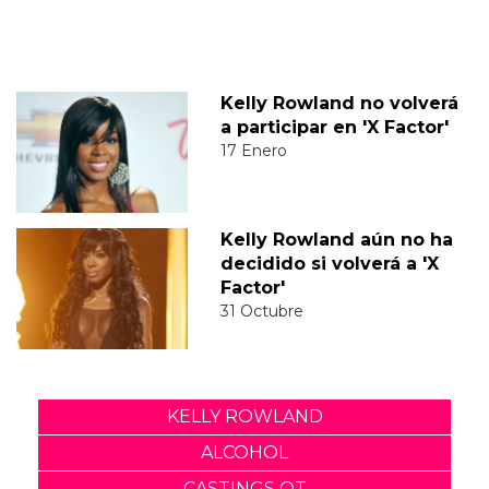
Kelly Rowland no volverá
a participar en 'X Factor'
17 Enero
Kelly Rowland aún no ha
decidido si volverá a 'X
Factor'
31 Octubre
KELLY ROWLAND
ALCOHOL
CASTINGS OT