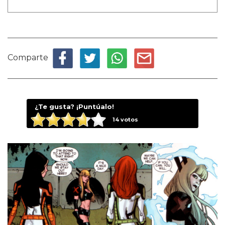
Comparte
¿Te gusta? ¡Puntúalo!
14
votos