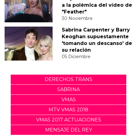
a la polémica del vídeo de
"Feather"
30 Noviembre
Sabrina Carpenter y Barry
Keoghan supuestamente
'tomando un descanso' de
su relación
05 Diciembre
DERECHOS TRANS
SABRINA
VMAS
MTV VMAS 2018
VMAS 2017 ACTUACIONES
MENSAJE DEL REY