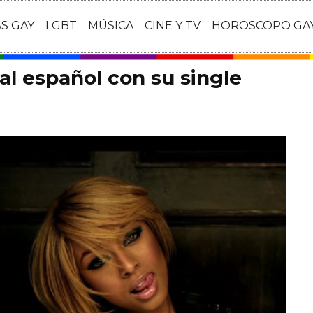
AS GAY
LGBT
MÚSICA
CINE Y TV
HOROSCOPO GA
 al español con su single