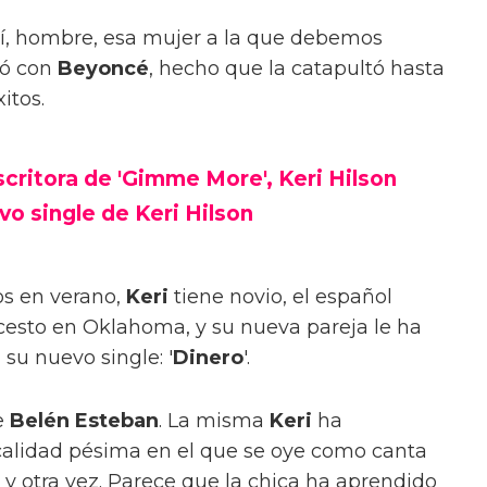
Sí, hombre, esa mujer a la que debemos
eó con
Beyoncé
, hecho que la catapultó hasta
itos.
escritora de 'Gimme More', Keri Hilson
o single de Keri Hilson
s en verano,
Keri
tiene novio, el español
cesto en Oklahoma, y su nueva pareja le ha
 su nuevo single: '
Dinero
'.
de
Belén Esteban
. La misma
Keri
ha
calidad pésima en el que se oye como canta
 y otra vez. Parece que la chica ha aprendido