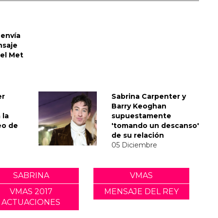
envía
nsaje
del Met
er
Sabrina Carpenter y
Barry Keoghan
 la
supuestamente
eo de
'tomando un descanso'
de su relación
05 Diciembre
SABRINA
VMAS
VMAS 2017
MENSAJE DEL REY
ACTUACIONES