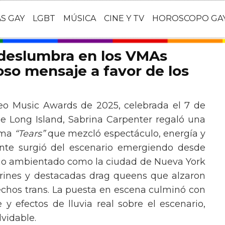
AS GAY
LGBT
MÚSICA
CINE Y TV
HOROSCOPO GA
 deslumbra en los VMAs
so mensaje a favor de los
eo Music Awards de 2025, celebrada el 7 de
e Long Island, Sabrina Carpenter regaló una
ema
“Tears”
que mezcló espectáculo, energía y
tante surgió del escenario emergiendo desde
ario ambientado como la ciudad de Nueva York
rines y destacadas drag queens que alzaron
echos trans. La puesta en escena culminó con
y efectos de lluvia real sobre el escenario,
vidable.