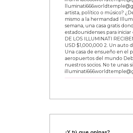
lluminati666worldtemple@gm
artista, político o músico? ¿
mismo a la hermandad Illumi
semana, una casa gratis donde
estadounidenses para inici
DE LOS ILLUMINATI RECIBEN 
USD $1,000,000 2. Un auto d
Una casa de ensueño en el paí
aeropuertos del mundo Debe
nuestros socios. No te unas s
illuminati666worldtemple@
¿Y tú que opinas?