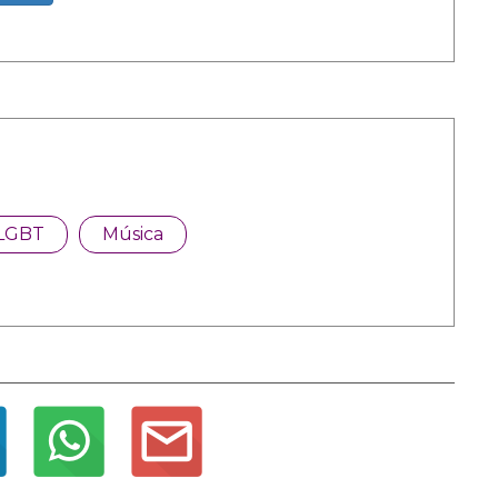
LGBT
Música