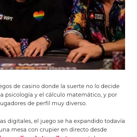
uegos de casino donde la suerte no lo decide
 la psicología y el cálculo matemático, y por
jugadores de perfil muy diverso.
as digitales, el juego se ha expandido todavía
 una mesa con crupier en directo desde