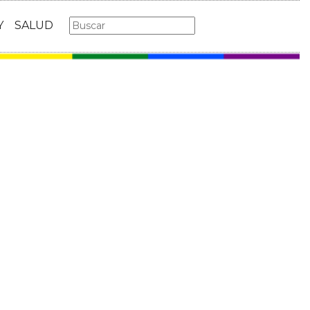
Y
SALUD