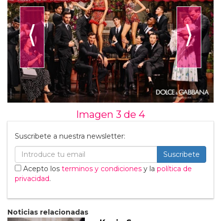
⟨
⟩
Imagen 3 de
4
Suscribete a nuestra newsletter:
Suscribete
Acepto los
terminos y condiciones
y la
política de
privacidad
.
Noticias relacionadas