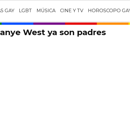
AS GAY
LGBT
MÚSICA
CINE Y TV
HOROSCOPO GA
Kanye West ya son padres