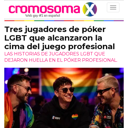
Toggle
navigat
Tres jugadores de póker
LGBT que alcanzaron la
cima del juego profesional
LAS HISTORIAS DE JUGADORES LGBT QUE
DEJARON HUELLA EN EL PÓKER PROFESIONAL.