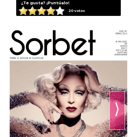
¿Te gusta? ¡Puntúalo!
20
votos
⟩