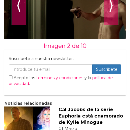
⟨
⟩
Imagen 2 de
10
Suscribete a nuestra newsletter:
Suscribete
Acepto los
terminos y condiciones
y la
política de
privacidad
.
Noticias relacionadas
Cal Jacobs de la serie
Euphoria está enamorado
de Kylie Minogue
01 Marzo