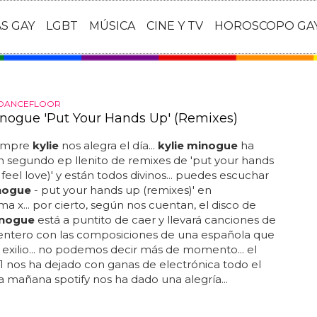
AS GAY
LGBT
MÚSICA
CINE Y TV
HOROSCOPO GA
 DANCEFLOOR
inogue 'Put Your Hands Up' (Remixes)
empre
kylie
nos alegra el día...
kylie minogue
ha
 segundo ep llenito de remixes de 'put your hands
 feel love)' y están todos divinos... puedes escuchar
inogue
- put your hands up (remixes)' en
 x... por cierto, según nos cuentan, el disco de
nogue
está a puntito de caer y llevará canciones de
tentero con las composiciones de una española que
l exilio... no podemos decir más de momento... el
1 nos ha dejado con ganas de electrónica todo el
ta mañana spotify nos ha dado una alegría...