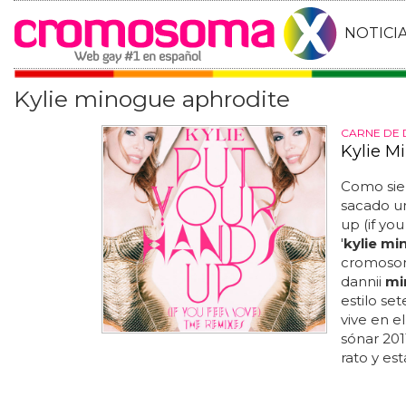
NOTICI
Kylie minogue aphrodite
CARNE DE
Kylie M
Como si
sacado un
up (if you
'
kylie m
cromosoma
dannii
mi
estilo se
vive en e
sónar 201
rato y es