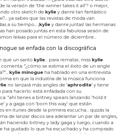
e la versión de 'the winner takes it all'? o mejor,
ándo otro sketch de
kylie
y dannii tan fantástico
?... ya sabes que las revistas de moda van
as a su tiempo... ¡
kylie
y dannii juntas! las hermanas
nas han posado juntas en esta fabulosa sesión de
simon lekias para el número de diciembre...
inogue se enfada con la discográfica
n que un santo
kylie
... para rematar, miss
kylie
comenta: "¿cómo se estima el éxito de un single
?"...
kylie minogue
ha hablado en una entrevista
forma en que la industria de la música funciona
lie
no lanzará más singles de '
aphrodite
' y tiene
 para hacerlo: está enfadada con su
ca: "ahí tienes a britney spears lanzando 'hold it
e' y a gaga con 'born this way' que están
es en itunes desde la primera escucha... quizás la
ma de lanzar discos sea adelantar un par de singles,
n haciendo britney y lady gaga y luego, cuando a
 le ha gustado lo que ha escuchado y ha comprado