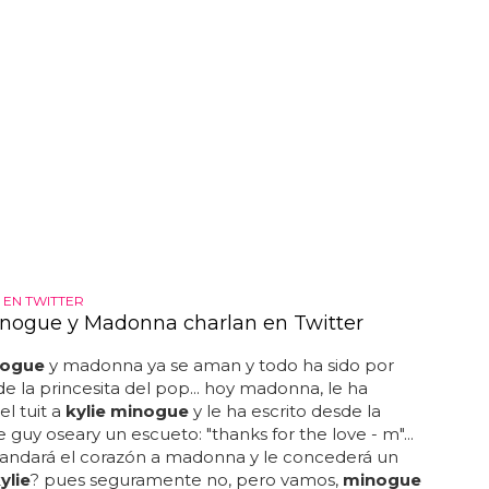
EN TWITTER
inogue y Madonna charlan en Twitter
nogue
y madonna ya se aman y todo ha sido por
 de la princesita del pop... hoy madonna, le ha
el tuit a
kylie minogue
y le ha escrito desde la
 guy oseary un escueto: "thanks for the love - m"...
landará el corazón a madonna y le concederá un
ylie
? pues seguramente no, pero vamos,
minogue