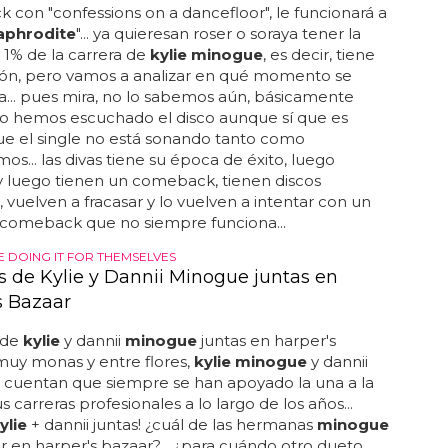
con "confessions on a dancefloor", le funcionará a
aphrodite
"... ya quieresan roser o soraya tener la
 1% de la carrera de
kylie minogue
, es decir, tiene
rón, pero vamos a analizar en qué momento se
... pues mira, no lo sabemos aún, básicamente
o hemos escuchado el disco aunque sí que es
ue el single no está sonando tanto como
s... las divas tiene su época de éxito, luego
y luego tienen un comeback, tienen discos
, vuelven a fracasar y lo vuelven a intentar con un
comeback que no siempre funciona...
E DOING IT FOR THEMSELVES
os de Kylie y Dannii Minogue juntas en
s Bazaar
 de
kylie
y dannii
minogue
juntas en harper's
 muy monas y entre flores,
kylie minogue
y dannii
cuentan que siempre se han apoyado la una a la
s carreras profesionales a lo largo de los años...
ylie
+ dannii juntas! ¿cuál de las hermanas
minogue
r en harper's bazaar?... ¿para cuándo otro dueto