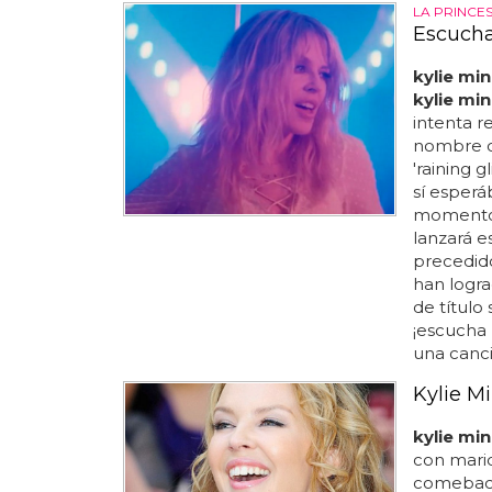
LA PRINCE
Escucha
kylie mi
kylie mi
intenta r
nombre c
'raining 
sí esper
momentos 
lanzará e
precedid
han logra
de títul
¡escucha l
una canció
Kylie M
kylie mi
con mariq
comeback