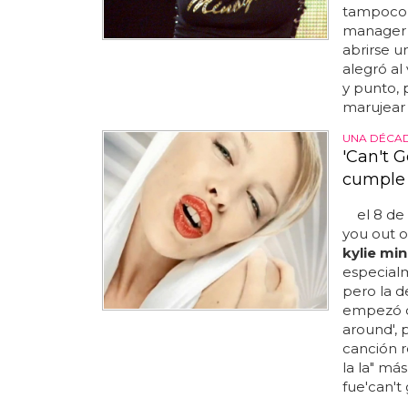
tampoco l
manager d
abrirse u
alegró al
y punto,
marujear p
UNA DÉCAD
'Can't 
cumple 
el 8 de s
you out o
kylie mi
especial
pero la d
empezó co
around', 
canción 
la la" má
fue'can't 