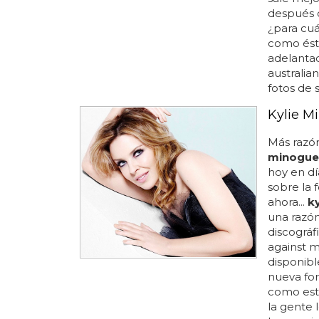
después d
¿para cu
como éste
adelantad
australia
fotos de 
Kylie M
Más razó
minogue
hoy en día
sobre la 
ahora...
ky
una razón
discográfi
against m
disponibl
nueva for
como está
la gente