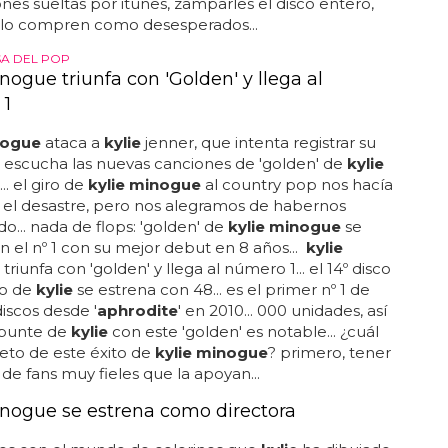
ones sueltas por itunes, zamparles el disco entero,
 lo compren como desesperados...
SA DEL POP
nogue triunfa con 'Golden' y llega al
 1
nogue
ataca a
kylie
jenner, que intenta registrar su
 escucha las nuevas canciones de 'golden' de
kylie
... el giro de
kylie minogue
al country pop nos hacía
 el desastre, pero nos alegramos de habernos
o... nada de flops: 'golden' de
kylie minogue
se
n el nº 1 con su mejor debut en 8 años...
kylie
triunfa con 'golden' y llega al número 1... el 14º disco
io de
kylie
se estrena con 48... es el primer nº 1 de
iscos desde '
aphrodite
' en 2010... 000 unidades, así
epunte de
kylie
con este 'golden' es notable... ¿cuál
reto de este éxito de
kylie minogue
? primero, tener
de fans muy fieles que la apoyan...
inogue se estrena como directora