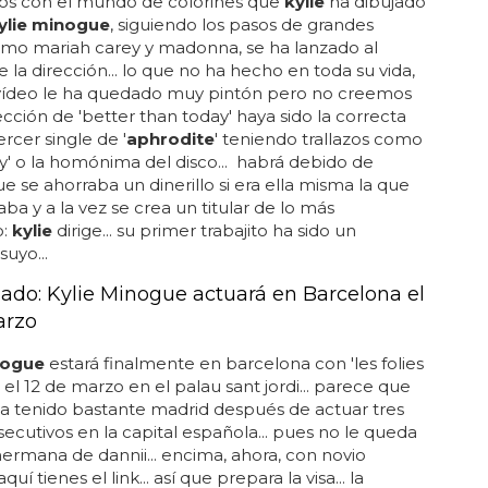
os con el mundo de colorines que
kylie
ha dibujado
ylie minogue
, siguiendo los pasos de grandes
omo mariah carey y madonna, se ha lanzado al
la dirección... lo que no ha hecho en toda su vida,
l vídeo le ha quedado muy pintón pero no creemos
ección de 'better than today' haya sido la correcta
ercer single de '
aphrodite
' teniendo trallazos como
y' o la homónima del disco... habrá debido de
e se ahorraba un dinerillo si era ella misma la que
aba y a la vez se crea un titular de lo más
o:
kylie
dirige... su primer trabajito ha sido un
suyo...
ado: Kylie Minogue actuará en Barcelona el
arzo
nogue
estará finalmente en barcelona con 'les folies
á el 12 de marzo en el palau sant jordi... parece que
a tenido bastante madrid después de actuar tres
ecutivos en la capital española... pues no le queda
 hermana de dannii... encima, ahora, con novio
aquí tienes el link... así que prepara la visa... la