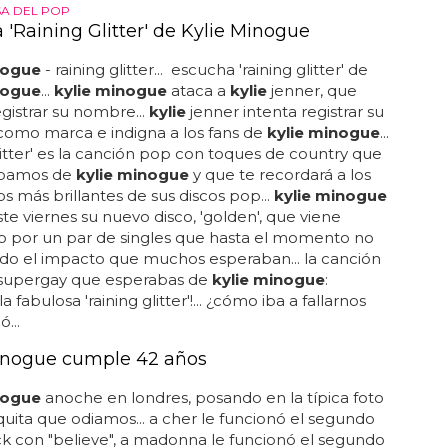
SA DEL POP
 'Raining Glitter' de Kylie Minogue
nogue
- raining glitter... escucha 'raining glitter' de
nogue
...
kylie minogue
ataca a
kylie
jenner, que
egistrar su nombre...
kylie
jenner intenta registrar su
omo marca e indigna a los fans de
kylie minogue
...
glitter' es la canción pop con toques de country que
ábamos de
kylie minogue
y que te recordará a los
más brillantes de sus discos pop...
kylie minogue
ste viernes su nuevo disco, 'golden', que viene
o por un par de singles que hasta el momento no
do el impacto que muchos esperaban... la canción
o supergay que esperabas de
kylie minogue
:
a fabulosa 'raining glitter'!... ¿cómo iba a fallarnos
...
inogue cumple 42 años
nogue
anoche en londres, posando en la típica foto
uita que odiamos... a cher le funcionó el segundo
 con "believe", a madonna le funcionó el segundo