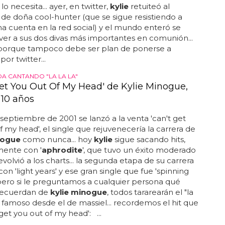
o necesita... ayer, en twitter,
kylie
retuiteó al
e doña cool-hunter (que se sigue resistiendo a
na cuenta en la red social) y el mundo enteró se
 ver a sus dos divas más importantes en comunión...
 porque tampoco debe ser plan de ponerse a
or twitter...
A CANTANDO "LA LA LA"
Get You Out Of My Head' de Kylie Minogue,
10 años
eptiembre de 2001 se lanzó a la venta 'can't get
f my head', el single que rejuvenecería la carrera de
nogue
como nunca... hoy
kylie
sigue sacando hits,
mente con '
aphrodite
', que tuvo un éxito moderado
evolvió a los charts... la segunda etapa de su carrera
n 'light years' y ese gran single que fue 'spinning
pero si le preguntamos a cualquier persona qué
recuerdan de
kylie minogue
, todos tararearán el "la
s famoso desde el de massiel... recordemos el hit que
get you out of my head': ...