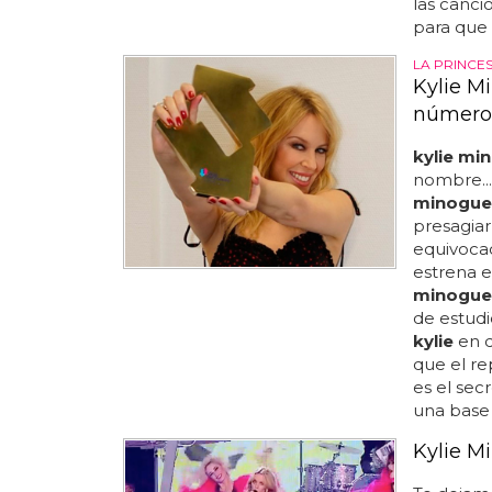
las canci
para que
LA PRINCE
Kylie Mi
número
kylie mi
nombre...
minogue
presagiar
equivocad
estrena e
minogue
de estud
kylie
en d
que el r
es el sec
una base 
Kylie M