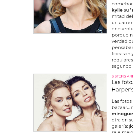
comeback 
kylie
su "
mitad del
un carre
encuentra
porque n
verdad q
pensábamo
fracasan 
regulares
segundo 
SISTERS AR
Las fot
Harper'
Las fotos
bazaar...
minogue
otra en su
galería: ¡
k
sale mejo