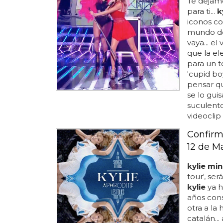
Te dejam
para ti...
k
iconos c
mundo de 
vaya... e
que la el
para un t
'cupid bo
pensar qu
se lo guis
suculent
videoclip 
Confirm
12 de M
kylie mi
tour', ser
kylie
ya h
años cons
otra a la
catalán... 