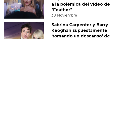
a la polémica del vídeo de
"Feather"
30 Noviembre
Sabrina Carpenter y Barry
Keoghan supuestamente
'tomando un descanso' de
su relación
05 Diciembre
DERECHOS TRANS
SABRINA
VMAS
MTV VMAS 2018
VMAS 2017 ACTUACIONES
MENSAJE DEL REY