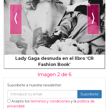
⟨
⟩
Lady Gaga desnuda en el libro 'CR
Fashion Book'
Imagen 2 de
6
Suscribete a nuestra newsletter:
Suscribete
Acepto los
terminos y condiciones
y la
política de
privacidad
.