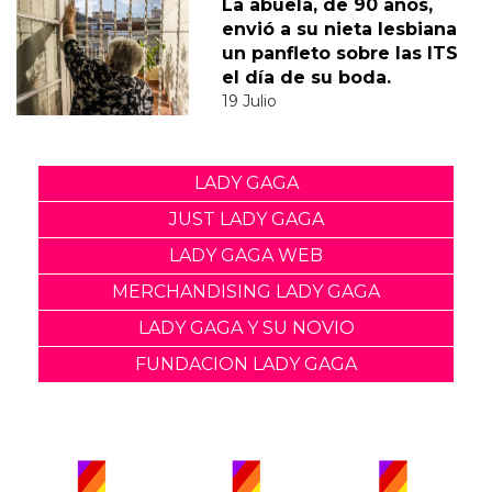
La abuela, de 90 años,
envió a su nieta lesbiana
un panfleto sobre las ITS
el día de su boda.
19 Julio
LADY GAGA
JUST LADY GAGA
LADY GAGA WEB
MERCHANDISING LADY GAGA
LADY GAGA Y SU NOVIO
FUNDACION LADY GAGA