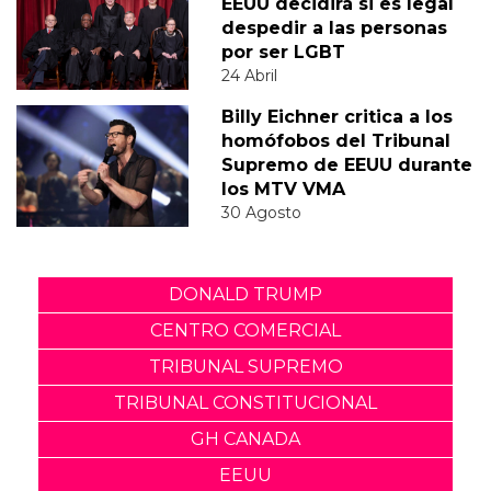
EEUU decidirá si es legal
despedir a las personas
por ser LGBT
24 Abril
Billy Eichner critica a los
homófobos del Tribunal
Supremo de EEUU durante
los MTV VMA
30 Agosto
DONALD TRUMP
CENTRO COMERCIAL
TRIBUNAL SUPREMO
TRIBUNAL CONSTITUCIONAL
GH CANADA
EEUU