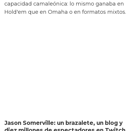
WSOP. Selbst siempre destacó por su
capacidad camaleónica: lo mismo ganaba en
Hold'em que en Omaha o en formatos mixtos.
Jason Somerville: un brazalete, un blog y