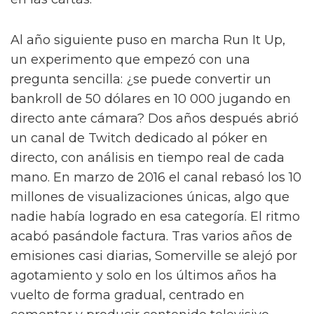
en las cartas.
Al año siguiente puso en marcha Run It Up,
un experimento que empezó con una
pregunta sencilla: ¿se puede convertir un
bankroll de 50 dólares en 10 000 jugando en
directo ante cámara? Dos años después abrió
un canal de Twitch dedicado al póker en
directo, con análisis en tiempo real de cada
mano. En marzo de 2016 el canal rebasó los 10
millones de visualizaciones únicas, algo que
nadie había logrado en esa categoría. El ritmo
acabó pasándole factura. Tras varios años de
emisiones casi diarias, Somerville se alejó por
agotamiento y solo en los últimos años ha
vuelto de forma gradual, centrado en