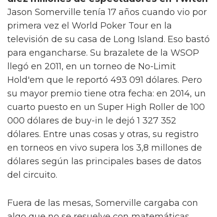
diez millones de espectadores en Twitch
Jason Somerville tenía 17 años cuando vio por
primera vez el World Poker Tour en la
televisión de su casa de Long Island. Eso bastó
para engancharse. Su brazalete de la WSOP
llegó en 2011, en un torneo de No-Limit
Hold'em que le reportó 493 091 dólares. Pero
su mayor premio tiene otra fecha: en 2014, un
cuarto puesto en un Super High Roller de 100
000 dólares de buy-in le dejó 1 327 352
dólares. Entre unas cosas y otras, su registro
en torneos en vivo supera los 3,8 millones de
dólares según las principales bases de datos
del circuito.
Fuera de las mesas, Somerville cargaba con