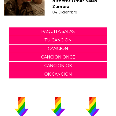
director Omar Salas
Zamora
04 Diciembre
PAQUITA SALAS
TU CANCION
CANCION
CANCION ONCE
CANCION OK
OK CANCION