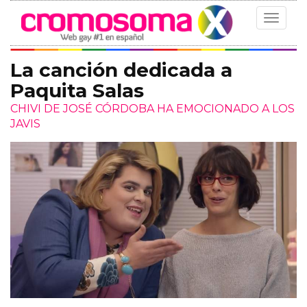
Toggle
navigat
La canción dedicada a
Paquita Salas
CHIVI DE JOSÉ CÓRDOBA HA EMOCIONADO A LOS
JAVIS