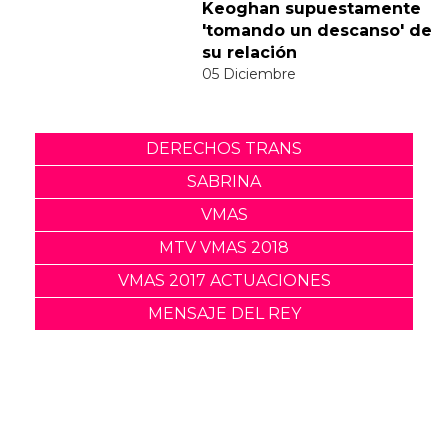
a la polémica del vídeo de
"Feather"
30 Noviembre
Sabrina Carpenter y Barry
Keoghan supuestamente
'tomando un descanso' de
su relación
05 Diciembre
DERECHOS TRANS
SABRINA
VMAS
MTV VMAS 2018
VMAS 2017 ACTUACIONES
MENSAJE DEL REY