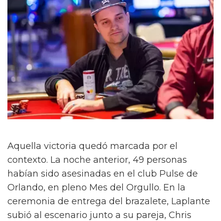
Aquella victoria quedó marcada por el
contexto. La noche anterior, 49 personas
habían sido asesinadas en el club Pulse de
Orlando, en pleno Mes del Orgullo. En la
ceremonia de entrega del brazalete, Laplante
subió al escenario junto a su pareja, Chris