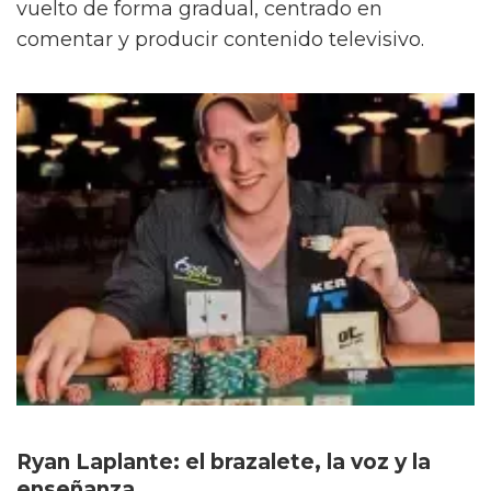
vuelto de forma gradual, centrado en
comentar y producir contenido televisivo.
Ryan Laplante: el brazalete, la voz y la
enseñanza