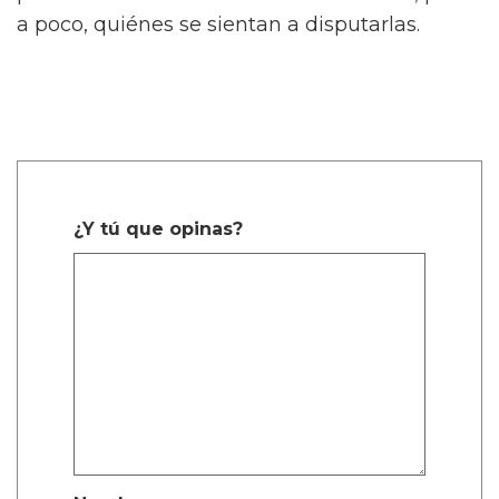
a poco, quiénes se sientan a disputarlas.
¿Y tú que opinas?