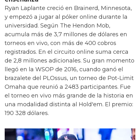
Ryan Laplante creció en Brainerd, Minnesota,
y empezó a jugar al póker online durante la
universidad. Según The Hendon Mob,
acumula más de 3,7 millones de dólares en
torneos en vivo, con más de 400 cobros
registrados. En el circuito online suma cerca
de 2,8 millones adicionales. Su gran momento
llegó en la WSOP de 2016, cuando ganó el
brazalete del PLOssus, un torneo de Pot-Limit
Omaha que reunió a 2483 participantes. Fue
el torneo en vivo más grande de la historia en
una modalidad distinta al Hold'em. El premio:
190 328 dólares.