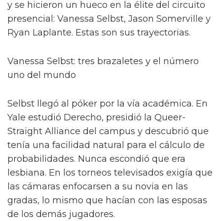
y se hicieron un hueco en la élite del circuito
presencial: Vanessa Selbst, Jason Somerville y
Ryan Laplante. Estas son sus trayectorias.
Vanessa Selbst: tres brazaletes y el número
uno del mundo
Selbst llegó al póker por la vía académica. En
Yale estudió Derecho, presidió la Queer-
Straight Alliance del campus y descubrió que
tenía una facilidad natural para el cálculo de
probabilidades. Nunca escondió que era
lesbiana. En los torneos televisados exigía que
las cámaras enfocarsen a su novia en las
gradas, lo mismo que hacían con las esposas
de los demás jugadores.