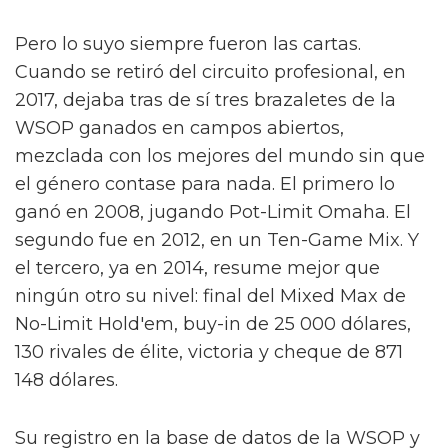
Pero lo suyo siempre fueron las cartas.
Cuando se retiró del circuito profesional, en
2017, dejaba tras de sí tres brazaletes de la
WSOP ganados en campos abiertos,
mezclada con los mejores del mundo sin que
el género contase para nada. El primero lo
ganó en 2008, jugando Pot-Limit Omaha. El
segundo fue en 2012, en un Ten-Game Mix. Y
el tercero, ya en 2014, resume mejor que
ningún otro su nivel: final del Mixed Max de
No-Limit Hold'em, buy-in de 25 000 dólares,
130 rivales de élite, victoria y cheque de 871
148 dólares.
Su registro en la base de datos de la WSOP y