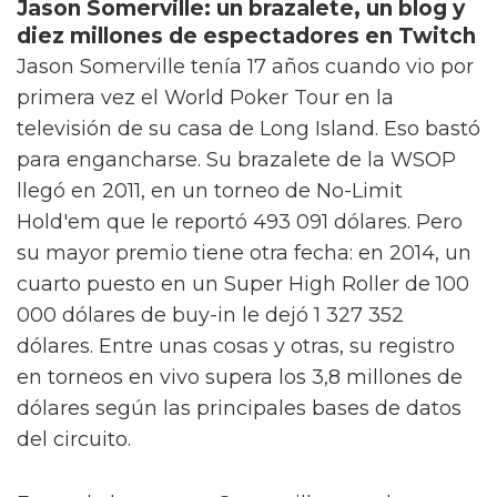
Jason Somerville: un brazalete, un blog y
diez millones de espectadores en Twitch
Jason Somerville tenía 17 años cuando vio por
primera vez el World Poker Tour en la
televisión de su casa de Long Island. Eso bastó
para engancharse. Su brazalete de la WSOP
llegó en 2011, en un torneo de No-Limit
Hold'em que le reportó 493 091 dólares. Pero
su mayor premio tiene otra fecha: en 2014, un
cuarto puesto en un Super High Roller de 100
000 dólares de buy-in le dejó 1 327 352
dólares. Entre unas cosas y otras, su registro
en torneos en vivo supera los 3,8 millones de
dólares según las principales bases de datos
del circuito.