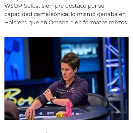
WSOP. Selbst siempre destacó por su
capacidad camaleónica: lo mismo ganaba en
Hold'em que en Omaha o en formatos mixtos.