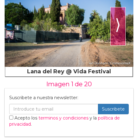
⟩
Lana del Rey @ Vida Festival
Imagen 1 de
20
Suscribete a nuestra newsletter:
Suscribete
Acepto los
terminos y condiciones
y la
política de
privacidad
.