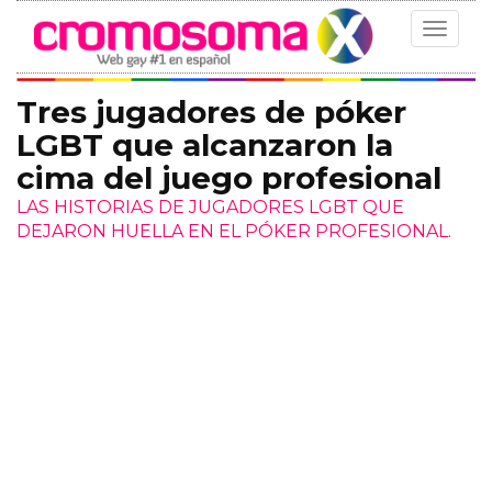
Toggle
navigat
Tres jugadores de póker
LGBT que alcanzaron la
cima del juego profesional
LAS HISTORIAS DE JUGADORES LGBT QUE
DEJARON HUELLA EN EL PÓKER PROFESIONAL.