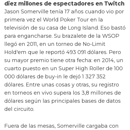
diez millones de espectadores en Twitch
Jason Somerville tenía 17 años cuando vio por
primera vez el World Poker Tour en la
televisión de su casa de Long Island. Eso bastó
para engancharse. Su brazalete de la WSOP
llegó en 2011, en un torneo de No-Limit
Hold'em que le reportó 493 091 dólares. Pero
su mayor premio tiene otra fecha: en 2014, un
cuarto puesto en un Super High Roller de 100
000 dólares de buy-in le dejó 1 327 352
dólares. Entre unas cosas y otras, su registro
en torneos en vivo supera los 3,8 millones de
dólares según las principales bases de datos
del circuito.
Fuera de las mesas, Somerville cargaba con