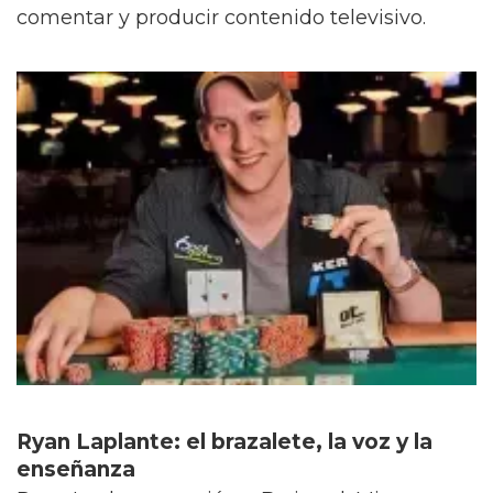
comentar y producir contenido televisivo.
Ryan Laplante: el brazalete, la voz y la
enseñanza