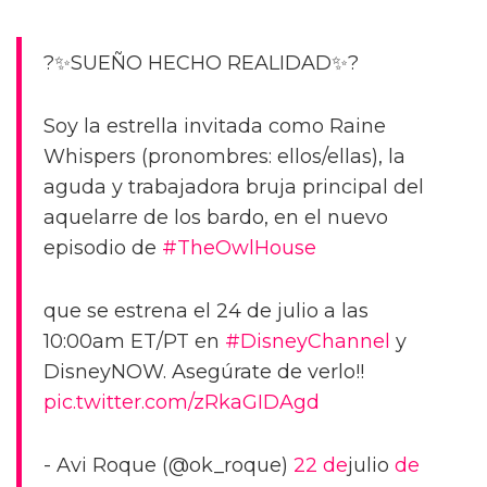
?✨SUEÑO HECHO REALIDAD✨?
Soy la estrella invitada como Raine
Whispers (pronombres: ellos/ellas), la
aguda y trabajadora bruja principal del
aquelarre de los bardo, en el nuevo
episodio de
#TheOwlHouse
que se estrena el 24 de julio a las
10:00am ET/PT en
#DisneyChannel
y
DisneyNOW. Asegúrate de verlo!!
pic.twitter.com/zRkaGIDAgd
- Avi Roque (@ok_roque)
22 de
julio
de