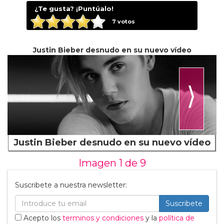
¿Te gusta? ¡Puntúalo!
7
votos
Justin Bieber desnudo en su nuevo vídeo
⟩
Justin Bieber desnudo en su nuevo vídeo
Imagen 1 de
9
Suscribete a nuestra newsletter:
Suscribete
Acepto los
terminos y condiciones
y la
política de