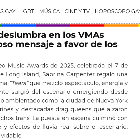
AS GAY
LGBT
MÚSICA
CINE Y TV
HOROSCOPO GA
 deslumbra en los VMAs
so mensaje a favor de los
eo Music Awards de 2025, celebrada el 7 de
e Long Island, Sabrina Carpenter regaló una
ema
“Tears”
que mezcló espectáculo, energía y
tante surgió del escenario emergiendo desde
ario ambientado como la ciudad de Nueva York
rines y destacadas drag queens que alzaron
echos trans. La puesta en escena culminó con
y efectos de lluvia real sobre el escenario,
vidable.