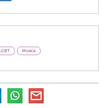
LGBT
Música