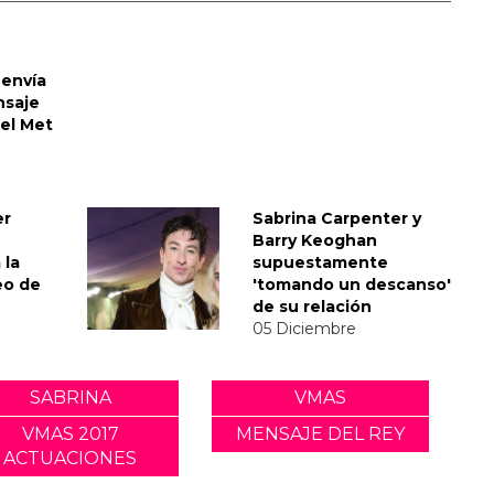
envía
nsaje
del Met
er
Sabrina Carpenter y
Barry Keoghan
 la
supuestamente
eo de
'tomando un descanso'
de su relación
05 Diciembre
SABRINA
VMAS
VMAS 2017
MENSAJE DEL REY
ACTUACIONES