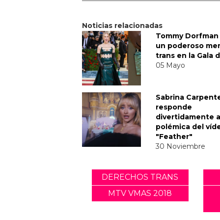
Noticias relacionadas
Tommy Dorfman 
un poderoso me
trans en la Gala 
05 Mayo
Sabrina Carpent
responde
divertidamente a
polémica del víd
"Feather"
30 Noviembre
DERECHOS TRANS
MTV VMAS 2018