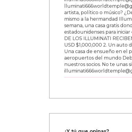
lluminati666worldtemple@gm
artista, político o músico? ¿
mismo a la hermandad Illumi
semana, una casa gratis donde
estadounidenses para inici
DE LOS ILLUMINATI RECIBEN 
USD $1,000,000 2. Un auto d
Una casa de ensueño en el paí
aeropuertos del mundo Debe
nuestros socios. No te unas s
illuminati666worldtemple@
¿Y tú que opinas?