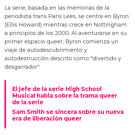
Alex Thomas-Smith está feliz de poder
conversar con la gente sobre 'What It Feels
Like For A Girl', el nuevo drama de
crecimiento de la BBC. "Pero primero tienes
que haberlo visto", aclara el actor.
La serie, basada en las memorias de la
periodista trans Paris Lees, se centra en Byron
(Ellis Howard) mientras crece en Nottingham
a principios de los 2000. Al aventurarse en su
primer espacio queer, Byron comienza un
viaje de autodescubrimiento y
autodestrucción descrito como "divertido y