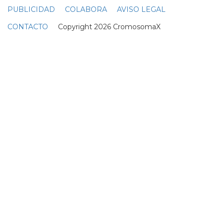
privacidad
.
Noticias relacionadas
El jefe de la serie High
School Musical habla
sobre la trama queer de la
serie
08 Agosto
Eric Dane habla sobre la
nueva trama queer de
Euphoria
28 Enero