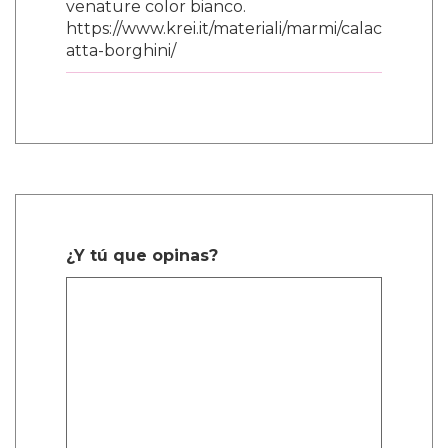
estoy interpretando este papel. No sé si
hemos llegado allí y no sé si lo lograremos
pronto, pero…"
"Cuando la gente pregunta cuáles son tus
papeles soñados, les digo: 'no tengo sueños.
¡Tengo planes!'. Espero que en el futuro
podamos dejar de preocuparnos tanto por
quiénes son las personas y permitirles contar
su historia."
'What It Feels Like For A Girl' se emitirá en
BBC Three y iPlayer el 3 de junio.