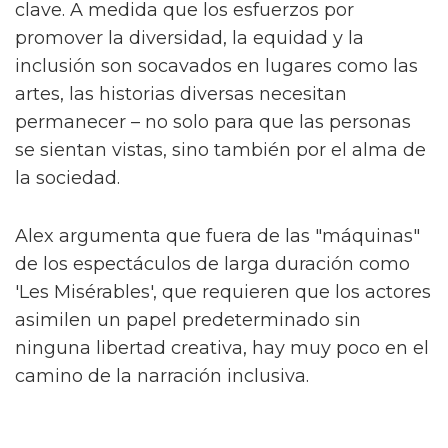
Fallen Divas', una "pandilla de espíritus afines"
que ayudan a Byron en su camino. Junto a
ellos están Lady Die (Laquarn Lewis), Dirty
Damian (Adam Ali) y Sasha (Hannah Jones).
Alex compara 'The Fallen Divas' con otro