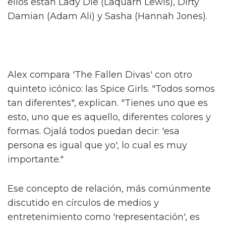
Alex, conocido por sus papeles en el escenario
en 'And Juliet' y 'Dear Evan Hansen', describe
el programa como "una historia caótica pero
verdadera de hermandad, feminidad y crecer
como queer".
Hacen una interesante distinción de que "no
es nada como lo que he visto" respecto a la
televisión británica. Al ser preguntado sobre
cómo se relaciona con algo como 'Pose', Alex
concede que es un buen punto de referencia.
"Imagina 'Pose' mezclado con 'Skins'" – una
idea salvaje. "¿Quién no querría ver eso?"
Alex interpreta a Sticky Nikki, uno de 'The