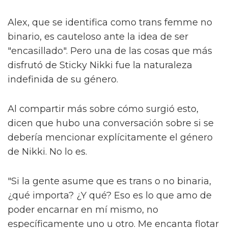
quinteto icónico: las Spice Girls. "Todos somos
tan diferentes", explican. "Tienes uno que es
esto, uno que es aquello, diferentes colores y
formas. Ojalá todos puedan decir: 'esa
persona es igual que yo', lo cual es muy
importante."
Ese concepto de relación, más comúnmente
discutido en círculos de medios y
entretenimiento como 'representación', es
clave. A medida que los esfuerzos por
promover la diversidad, la equidad y la
inclusión son socavados en lugares como las
artes, las historias diversas necesitan
permanecer – no solo para que las personas
se sientan vistas, sino también por el alma de