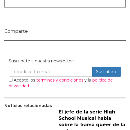
dal caratteristico fondo bianco e
venature color oro, e della sua variante
avente il fondo blu – grigio con
venature color bianco.
https://www.krei.it/materiali/marmi/calac
atta-borghini/
¿Y tú que opinas?