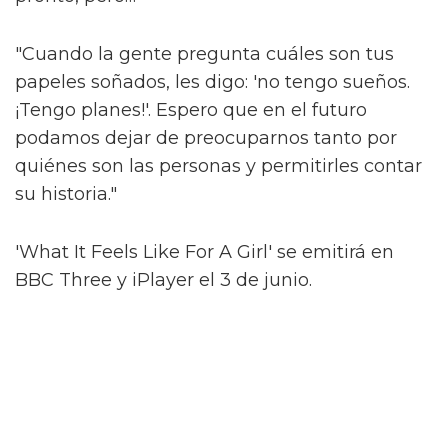
Alex, que se identifica como trans femme no
binario, es cauteloso ante la idea de ser
"encasillado". Pero una de las cosas que más
disfrutó de Sticky Nikki fue la naturaleza
indefinida de su género.
Al compartir más sobre cómo surgió esto,
dicen que hubo una conversación sobre si se
debería mencionar explícitamente el género
de Nikki. No lo es.
"Si la gente asume que es trans o no binaria,
¿qué importa? ¿Y qué? Eso es lo que amo de