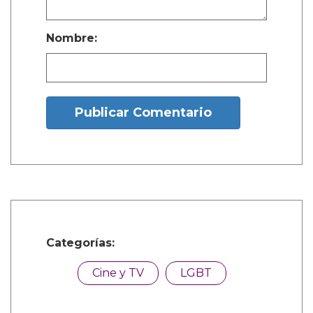
1 Comentarios
calacatta borghini
Mayo 21, 2026, 10:19 a.m.
Il Calacatta Borghini è un marmo
italiano estratto dalle cave di Carrara,