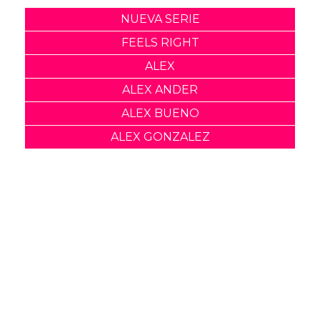
Categorías:
Cine y TV
LGBT
Comparte
Suscribete a nuestra newsletter:
Suscribete
Acepto los
terminos y condiciones
y la
política de