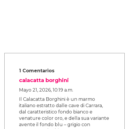
poder encarnar en mí mismo, no
específicamente uno u otro. Me encanta flotar
entre el espectro de género. Así que, cuando
tuvimos esa conversación sobre Nikki, dije
'déjalos preguntarse porque no es asunto de
nadie.'"
Alex ve este enfoque como el siguiente paso
en la conversación sobre la representación.
"Es literalmente mi sueño interpretar un
papel que no sea específico de quién soy
como persona."
"Solo quiero interpretar un papel donde mi
identidad no sea el punto de venta de por qué