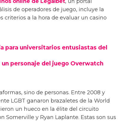
inos online de Legalbet
, un portal
lisis de operadores de juego, incluye la
 criterios a la hora de evaluar un casino
 para universitarios entusiastas del
 un personaje del juego Overwatch
taformas, sino de personas. Entre 2008 y
ente LGBT ganaron brazaletes de la World
ieron un hueco en la élite del circuito
on Somerville y Ryan Laplante. Estas son sus