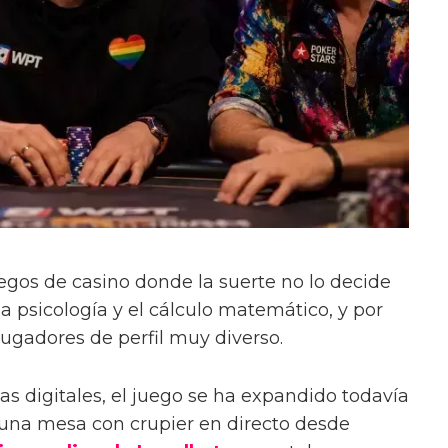
uegos de casino donde la suerte no lo decide
 la psicología y el cálculo matemático, y por
jugadores de perfil muy diverso.
as digitales, el juego se ha expandido todavía
 una mesa con crupier en directo desde