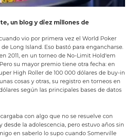
te, un blog y diez millones de
 cuando vio por primera vez el World Poker
a de Long Island. Eso bastó para engancharse.
en 2011, en un torneo de No-Limit Hold'em
 Pero su mayor premio tiene otra fecha: en
uper High Roller de 100 000 dólares de buy-in
 unas cosas y otras, su registro en torneos en
 dólares según las principales bases de datos
 cargaba con algo que no se resuelve con
 desde la adolescencia, pero estuvo años sin
amigo en saberlo lo supo cuando Somerville