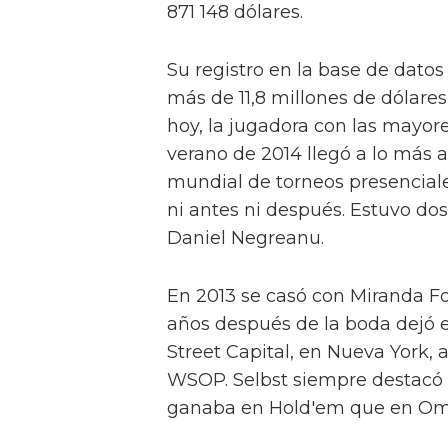
871 148 dólares.
Su registro en la base de datos
más de 11,8 millones de dólares
hoy, la jugadora con las mayor
verano de 2014 llegó a lo más a
mundial de torneos presenciale
ni antes ni después. Estuvo d
Daniel Negreanu.
En 2013 se casó con Miranda Fos
años después de la boda dejó e
Street Capital, en Nueva York,
WSOP. Selbst siempre destacó 
ganaba en Hold'em que en Oma