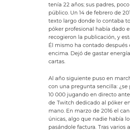
tenía 22 años; sus padres, poco
público. Un 14 de febrero de 20
texto largo donde lo contaba to
póker profesional había dado 
recogieron la publicación, y est
Él mismo ha contado después q
encima. Dejó de gastar energía
cartas.
Al año siguiente puso en mar
con una pregunta sencilla: ¿se
10 000 jugando en directo ant
de Twitch dedicado al póker en
mano. En marzo de 2016 el cana
únicas, algo que nadie había lo
pasándole factura. Tras varios 