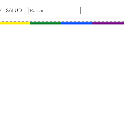
Y
SALUD