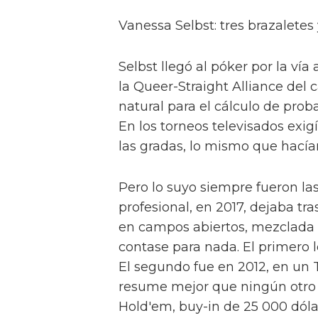
Vanessa Selbst: tres brazalete
Selbst llegó al póker por la ví
la Queer-Straight Alliance del
natural para el cálculo de prob
En los torneos televisados exi
las gradas, lo mismo que hacía
Pero lo suyo siempre fueron las 
profesional, en 2017, dejaba tr
en campos abiertos, mezclada 
contase para nada. El primero
El segundo fue en 2012, en un T
resume mejor que ningún otro s
Hold'em, buy-in de 25 000 dólare