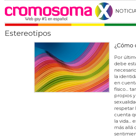
NOTICI
Estereotipos
¿Cómo d
Por últim
debe esta
necesario
la identi
en cuenta
físico... 
propios y 
sexualida
respetar 
cuenta qu
la vida..
más allá 
sentimient