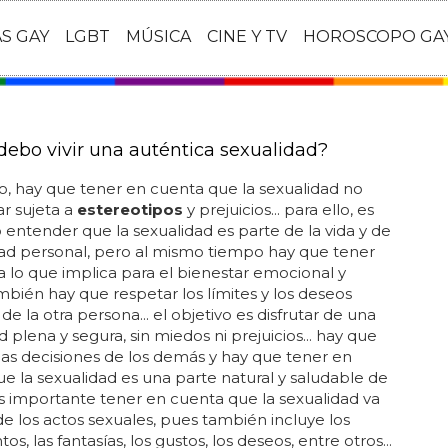
AS GAY
LGBT
MÚSICA
CINE Y TV
HOROSCOPO GA
ebo vivir una auténtica sexualidad?
o, hay que tener en cuenta que la sexualidad no
r sujeta a
estereotipos
y prejuicios... para ello, es
 entender que la sexualidad es parte de la vida y de
dad personal, pero al mismo tiempo hay que tener
 lo que implica para el bienestar emocional y
también hay que respetar los límites y los deseos
de la otra persona... el objetivo es disfrutar de una
d plena y segura, sin miedos ni prejuicios... hay que
las decisiones de los demás y hay que tener en
e la sexualidad es una parte natural y saludable de
. es importante tener en cuenta que la sexualidad va
de los actos sexuales, pues también incluye los
os, las fantasías, los gustos, los deseos, entre otros...