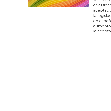
diversida
aceptació
la legisl
en españa
aumento a
la acepta
a pesar d
comunida
española..
¿Qué so
Los
este
estereot
estereot
veces, es
continua
estereot
importan
verdad...
de
ester