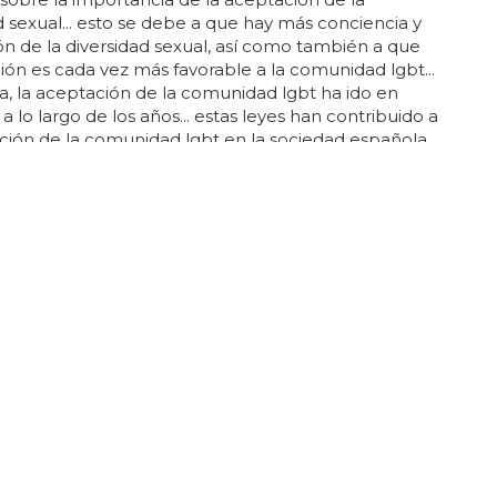
d sexual... esto se debe a que hay más conciencia y
n de la diversidad sexual, así como también a que
ación es cada vez más favorable a la comunidad lgbt...
, la aceptación de la comunidad lgbt ha ido en
 lo largo de los años... estas leyes han contribuido a
ción de la comunidad lgbt en la sociedad española...
e los avances, aún hay mucho por hacer para que la
d lgbt sea plenamente aceptada por la sociedad
.
n los estereotipos de los adolescentes?
reotipos
se pueden clasificar de dos maneras: los
ipos
positivos y los
estereotipos
negativos... los
ipos
pueden ser positivos o negativos... muchas
tos
estereotipos
son erróneos y exagerados... a
ción se presentan 5 ejemplos de
estereotipos
... los
ipos
pueden ser difíciles de evitar, pero es
te recordar que no todos los
estereotipos
son
 usualmente, los
estereotipos
son creados a partir
eotipos
negativos que se basan en prejuicios o