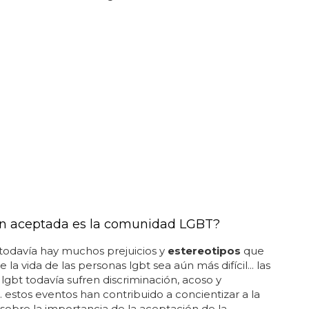
n aceptada es la comunidad LGBT?
todavía hay muchos prejuicios y
estereotipos
que
la vida de las personas lgbt sea aún más difícil... las
lgbt todavía sufren discriminación, acoso y
... estos eventos han contribuido a concientizar a la
sobre la importancia de la aceptación de la