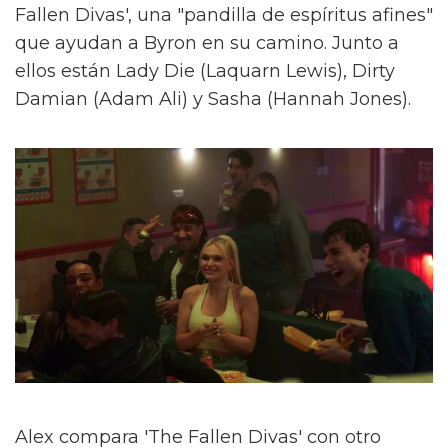
Fallen Divas', una "pandilla de espíritus afines"
que ayudan a Byron en su camino. Junto a
ellos están Lady Die (Laquarn Lewis), Dirty
Damian (Adam Ali) y Sasha (Hannah Jones).
Alex compara 'The Fallen Divas' con otro