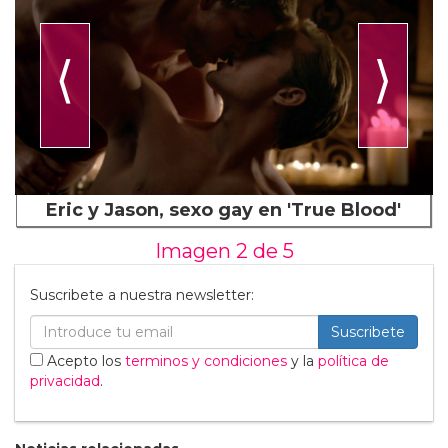
⟨
⟩
Eric y Jason, sexo gay en 'True Blood'
Imagen 2 de
5
Suscribete a nuestra newsletter:
Suscribete
Acepto los
terminos y condiciones
y la
política de
privacidad
.