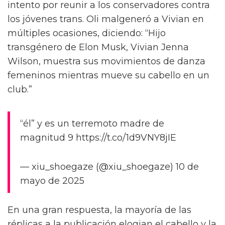
En otras fotos, Vivian se ve con Denali y en
una imagen grupal con Lydia B Kollins,
Cynthia Lee Fontaine, Jorgeous, Olivia Lux,
Phoenix y Crystal Envy, una estrella de la
Temporada 17.
También se pueden ver dos videos mostrando
a Vivian dominando la pasarela, moviendo su