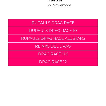
Suscribete a nuestra newsletter:
Suscribete
Acepto los
terminos y condiciones
y la
política de
privacidad
.
Noticias relacionadas
Conoce a las Reinas de
este año de Drag Race
Canada
20 Octubre