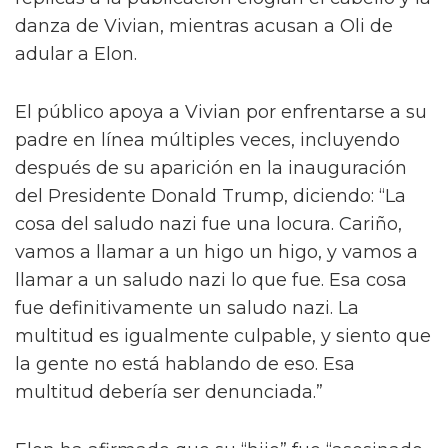
cabello y deslumbrando en el escenario. Uno
de los videos fue publicado en X por Oli
London, un comentarista de derecha, en un
intento por reunir a los conservadores contra
los jóvenes trans. Oli malgeneró a Vivian en
múltiples ocasiones, diciendo: “Hijo
transgénero de Elon Musk, Vivian Jenna
Wilson, muestra sus movimientos de danza
femeninos mientras mueve su cabello en un
club.”
“él” y es un terremoto madre de
magnitud 9 https://t.co/1d9VNY8jIE
— xiu_shoegaze (@xiu_shoegaze) 10 de