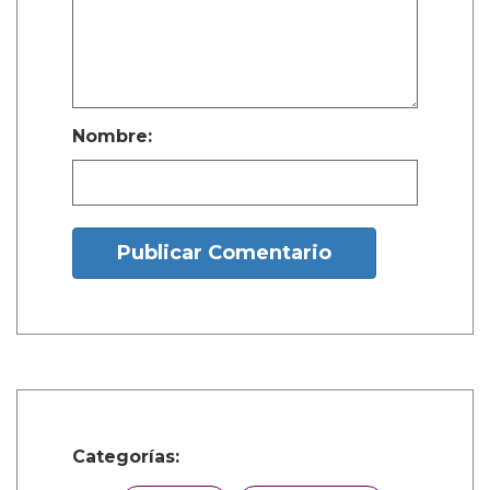
la gente no está hablando de eso. Esa
multitud debería ser denunciada.”
Elon ha afirmado que su “hijo” fue “asesinado
(por el) virus mental woke,” a lo que Vivian
respondió con fuerza que “se veía bastante
bien para ser una chica muerta,” una
respuesta icónica que fue orgullosamente
influenciada por sus amigos drag.
Fotos cortesía de las redes sociales
¿Y tú que opinas?