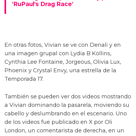
Bosco, así como con Jasmine Kennedie, una
estrella de la Temporada 14. Una de las
leyendas dice: “Una de las mejores noches de
mi vida,” acompañado de un emoji de
corazón, brillo y la bandera trans. Ella añade:
“Olvidé empacar mis buenos zapatos.”
Las fotos del finalista de 'RuPaul's
Drag Race' Pearl, desnudo
RuPaul gana su primer Emmy por
'RuPaul's Drag Race'