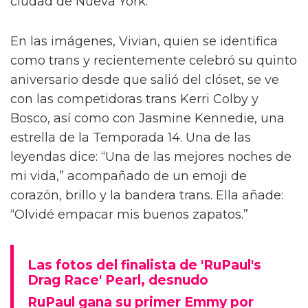
Vivian Wilson estuvo tras bambalinas con el
elenco de Rupaul’s Drag Race All Stars 10.
Según Pink News, Vivian compartió fotos del
evento en Threads, la competencia de Meta
contra la plataforma de su padre, X. Las fotos
la muestran durante el estreno y la proyección
de la nueva temporada el 8 de mayo en la
ciudad de Nueva York.
En las imágenes, Vivian, quien se identifica
como trans y recientemente celebró su quinto
aniversario desde que salió del clóset, se ve
con las competidoras trans Kerri Colby y