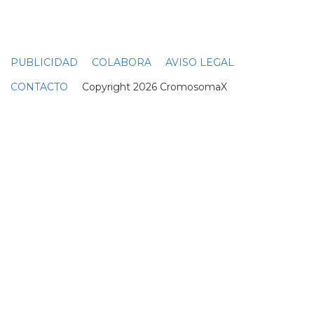
¿Quién es Vivian Jenna
Wilson, la hija trans de
Elon Musk?
18 Julio
Yvie Oddly, de Drag Race,
comparte un desnudo
integral para salvar
Twitter
22 Noviembre
RUPAULS DRAG RACE
RUPAULS DRAG RACE 10
RUPAULS DRAG RACE ALL STARS
REINAS DEL DRAG
DRAG RACE UK