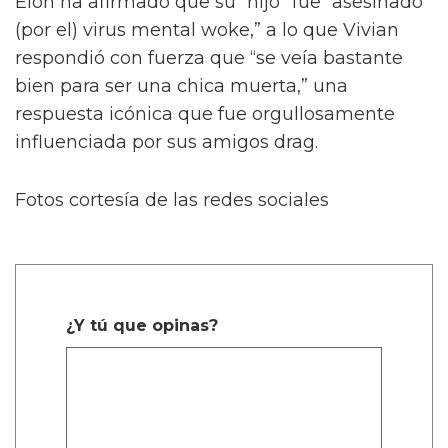
mayo de 2025
En una gran respuesta, la mayoría de las
réplicas a la publicación elogian el cabello y la
danza de Vivian, mientras acusan a Oli de
adular a Elon.
El público apoya a Vivian por enfrentarse a su
padre en línea múltiples veces, incluyendo
después de su aparición en la inauguración
del Presidente Donald Trump, diciendo: “La
cosa del saludo nazi fue una locura. Cariño,
vamos a llamar a un higo un higo, y vamos a
llamar a un saludo nazi lo que fue. Esa cosa
fue definitivamente un saludo nazi. La
multitud es igualmente culpable, y siento que