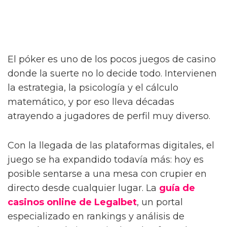
El póker es uno de los pocos juegos de casino
donde la suerte no lo decide todo. Intervienen
la estrategia, la psicología y el cálculo
matemático, y por eso lleva décadas
atrayendo a jugadores de perfil muy diverso.
Con la llegada de las plataformas digitales, el
juego se ha expandido todavía más: hoy es
posible sentarse a una mesa con crupier en
directo desde cualquier lugar. La
guía de
casinos online de Legalbet
, un portal
especializado en rankings y análisis de