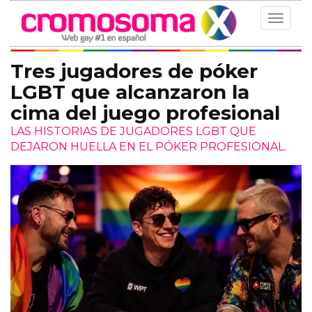
Toggle
navigat
Tres jugadores de póker
LGBT que alcanzaron la
cima del juego profesional
LAS HISTORIAS DE JUGADORES LGBT QUE
DEJARON HUELLA EN EL PÓKER PROFESIONAL.