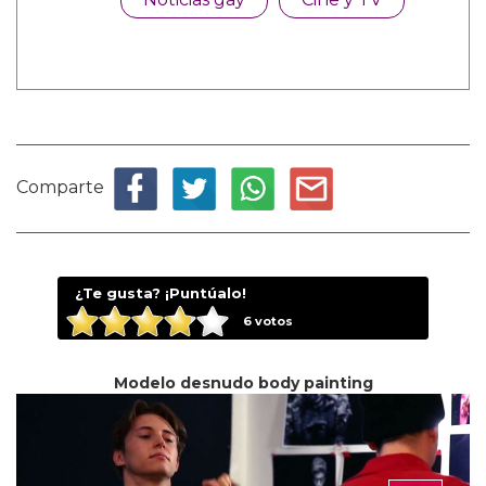
Comparte
¿Te gusta? ¡Puntúalo!
6
votos
Modelo desnudo body painting