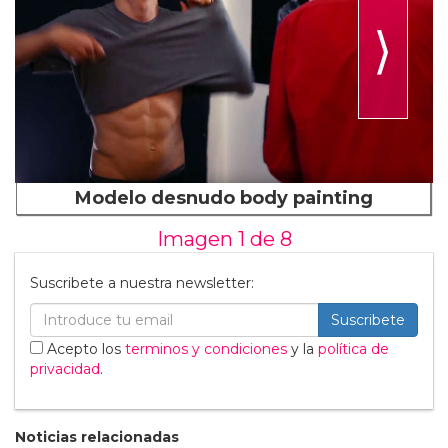
⟩
Modelo desnudo body painting
Imagen 1 de
8
Suscribete a nuestra newsletter:
Suscribete
Acepto los
terminos y condiciones
y la
política de
privacidad
.
Noticias relacionadas