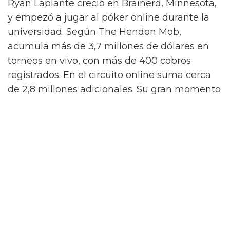
Ryan Laplante creció en Brainerd, Minnesota,
y empezó a jugar al póker online durante la
universidad. Según The Hendon Mob,
acumula más de 3,7 millones de dólares en
torneos en vivo, con más de 400 cobros
registrados. En el circuito online suma cerca
de 2,8 millones adicionales. Su gran momento
llegó en la WSOP de 2016, cuando ganó el
brazalete del PLOssus, un torneo de Pot-Limit
Omaha que reunió a 2483 participantes. Fue
el torneo en vivo más grande de la historia en
una modalidad distinta al Hold'em. El premio:
190 328 dólares.