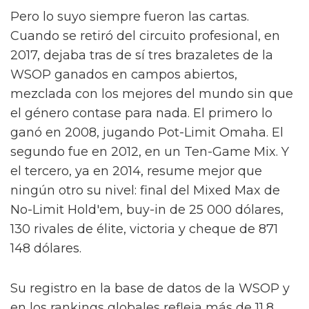
Pero lo suyo siempre fueron las cartas.
Cuando se retiró del circuito profesional, en
2017, dejaba tras de sí tres brazaletes de la
WSOP ganados en campos abiertos,
mezclada con los mejores del mundo sin que
el género contase para nada. El primero lo
ganó en 2008, jugando Pot-Limit Omaha. El
segundo fue en 2012, en un Ten-Game Mix. Y
el tercero, ya en 2014, resume mejor que
ningún otro su nivel: final del Mixed Max de
No-Limit Hold'em, buy-in de 25 000 dólares,
130 rivales de élite, victoria y cheque de 871
148 dólares.
Su registro en la base de datos de la WSOP y
en los rankings globales refleja más de 11,8