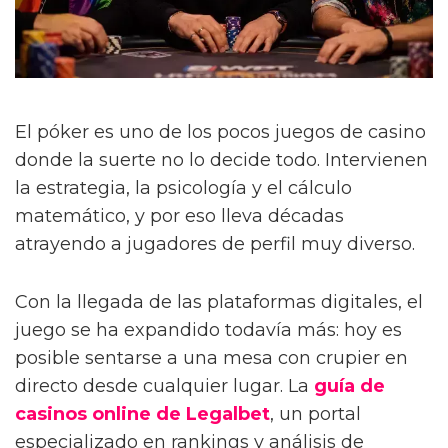
El póker es uno de los pocos juegos de casino
donde la suerte no lo decide todo. Intervienen
la estrategia, la psicología y el cálculo
matemático, y por eso lleva décadas
atrayendo a jugadores de perfil muy diverso.
Con la llegada de las plataformas digitales, el
juego se ha expandido todavía más: hoy es
posible sentarse a una mesa con crupier en
directo desde cualquier lugar. La
guía de
casinos online de Legalbet
, un portal
especializado en rankings y análisis de