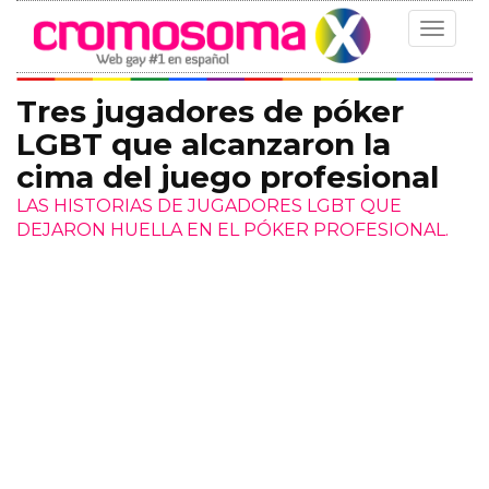
Toggle
navigat
Tres jugadores de póker
LGBT que alcanzaron la
cima del juego profesional
LAS HISTORIAS DE JUGADORES LGBT QUE
DEJARON HUELLA EN EL PÓKER PROFESIONAL.