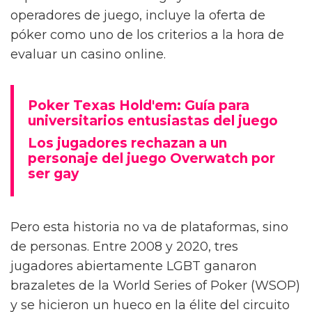
operadores de juego, incluye la oferta de
póker como uno de los criterios a la hora de
evaluar un casino online.
Poker Texas Hold'em: Guía para
universitarios entusiastas del juego
Los jugadores rechazan a un
personaje del juego Overwatch por
ser gay
Pero esta historia no va de plataformas, sino
de personas. Entre 2008 y 2020, tres
jugadores abiertamente LGBT ganaron
brazaletes de la World Series of Poker (WSOP)
y se hicieron un hueco en la élite del circuito