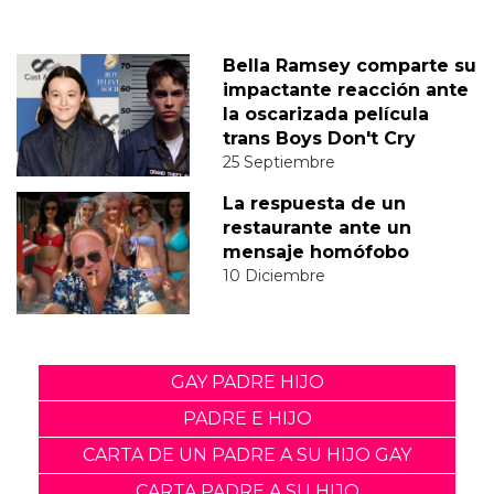
Bella Ramsey comparte su
impactante reacción ante
la oscarizada película
trans Boys Don't Cry
25 Septiembre
La respuesta de un
restaurante ante un
mensaje homófobo
10 Diciembre
GAY PADRE HIJO
PADRE E HIJO
CARTA DE UN PADRE A SU HIJO GAY
CARTA PADRE A SU HIJO