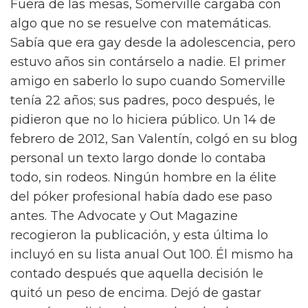
Fuera de las mesas, Somerville cargaba con
algo que no se resuelve con matemáticas.
Sabía que era gay desde la adolescencia, pero
estuvo años sin contárselo a nadie. El primer
amigo en saberlo lo supo cuando Somerville
tenía 22 años; sus padres, poco después, le
pidieron que no lo hiciera público. Un 14 de
febrero de 2012, San Valentín, colgó en su blog
personal un texto largo donde lo contaba
todo, sin rodeos. Ningún hombre en la élite
del póker profesional había dado ese paso
antes. The Advocate y Out Magazine
recogieron la publicación, y esta última lo
incluyó en su lista anual Out 100. Él mismo ha
contado después que aquella decisión le
quitó un peso de encima. Dejó de gastar