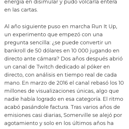
energía en disimular y pudo volcarla entera
en las cartas.
Al año siguiente puso en marcha Run It Up,
un experimento que empezó con una
pregunta sencilla: ¿se puede convertir un
bankroll de 50 dólares en 10 000 jugando en
directo ante cámara? Dos años después abrió
un canal de Twitch dedicado al póker en
directo, con análisis en tiempo real de cada
mano. En marzo de 2016 el canal rebasó los 10
millones de visualizaciones únicas, algo que
nadie había logrado en esa categoría. El ritmo
acabó pasándole factura. Tras varios años de
emisiones casi diarias, Somerville se alejó por
agotamiento y solo en los últimos años ha