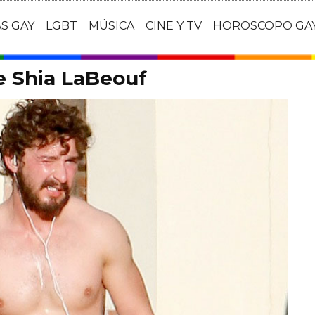
AS GAY
LGBT
MÚSICA
CINE Y TV
HOROSCOPO GA
e Shia LaBeouf