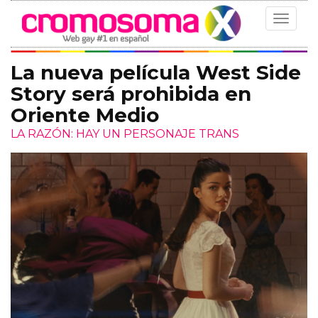
Toggle
navigat
La nueva película West Side
Story será prohibida en
Oriente Medio
LA RAZÓN: HAY UN PERSONAJE TRANS